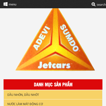
search
menu
DANH MỤC SẢN PHẨM
DẦU NHỜN, DẦU NHỚT
NƯỚC LÀM MÁT ĐỘNG CƠ
DẦU NHỚT XE GẮN MÁY