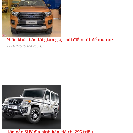
Phân khúc bán tải giảm giá, thời điểm tốt để mua xe
11/10/2019 6:47:53 CH
Hấp dẫn SUV địa hình bản giá chỉ 295 triệu