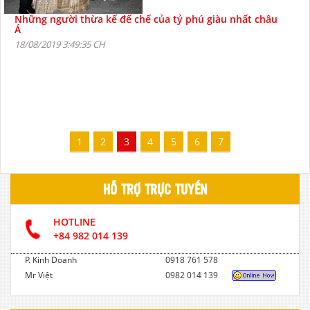
Những người thừa kế đế chế của tỷ phú giàu nhất châu
Á
18/08/2019 3:49:35 CH
1
2
3
4
5
6
7
HỖ TRỢ TRỰC TUYẾN
HOTLINE
+84 982 014 139
P. Kinh Doanh
0918 761 578
Mr Việt
0982 014 139