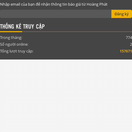
Nhập email của bạn để nhận thông tin báo giá từ Hoàng Phát
Đăng ký
THỐNG KÊ TRUY CẬP
Trong tháng:
774
Số người online:
2
Tổng lượt truy cập:
157671