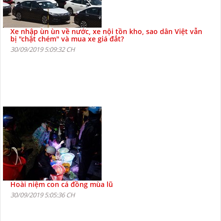
Xe nhập ùn ùn về nước, xe nội tồn kho, sao dân Việt vẫn
bị "chặt chém" và mua xe giá đắt?
30/09/2019 5:09:32 CH
Hoài niệm con cá đồng mùa lũ
30/09/2019 5:05:36 CH