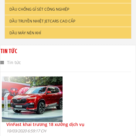
DẦU CHỐNG GỈ SÉT CÔNG NGHIỆP
DẦU ĐỘNG CƠ XE TẢI & TÀU THUYỀN
DẦU TRUYỀN NHIỆT JETCARS CAO CẤP
DẦU NHỚT CÔNG NGHIỆP
DẦU MÁY NÉN KHÍ
DẦU CẮT GỌT KIM LOẠI
DẦU NHỚT THỦY LỰC CAO CẤP
TIN TỨC
DẦU NHỚT HỘP SỐ
Tin tức
VinFast khai trương 18 xưởng dịch vụ
10/03/2020 6:59:17 CH