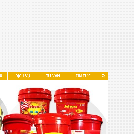
ỆU
DỊCH VỤ
TƯ VẤN
TIN TỨC
XEM TIẾP