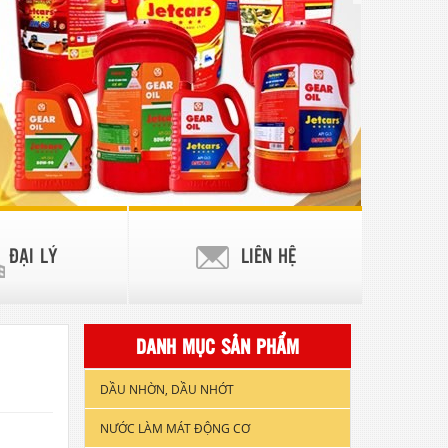
ĐẠI LÝ
LIÊN HỆ
DANH MỤC SẢN PHẨM
DẦU NHỜN, DẦU NHỚT
NƯỚC LÀM MÁT ĐỘNG CƠ
DẦU NHỚT XE GẮN MÁY