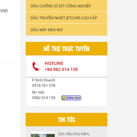
DẦU CHỐNG GỈ SÉT CÔNG NGHIỆP
DẦU ĐỘNG CƠ XE TẢI & TÀU
Việt
THUYỀN
DẦU TRUYỀN NHIỆT JETCARS CAO CẤP
DẦU NHỚT CÔNG NGHIỆP
DẦU MÁY NÉN KHÍ
DẦU CẮT GỌT KIM LOẠI
HỖ TRỢ TRỰC TUYẾN
DẦU NHỚT THỦY LỰC CAO CẤP
HOTLINE
DẦU NHỚT HỘP SỐ
+84 982 014 139
P. Kinh Doanh
0918 761 578
Mr Việt
0982 014 139
TIN TỨC
Sức tiêu thụ kém,