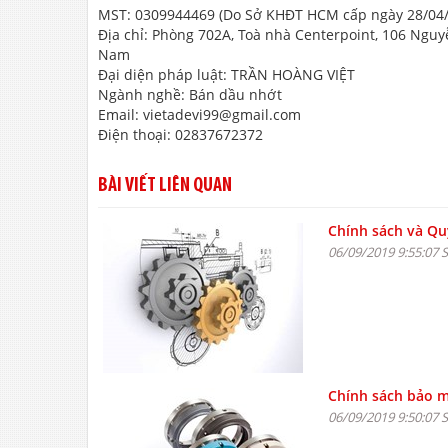
MST: 0309944469 (Do Sở KHĐT HCM cấp ngày 28/04/
Địa chỉ: Phòng 702A, Toà nhà Centerpoint, 106 Ngu
Nam
Đại diện pháp luật: TRẦN HOÀNG VIỆT
Ngành nghề: Bán dầu nhớt
Email: vietadevi99@gmail.com
Điện thoại: 02837672372
BÀI VIẾT LIÊN QUAN
Chính sách và Qu
06/09/2019 9:55:07 
Chính sách bảo m
06/09/2019 9:50:07 