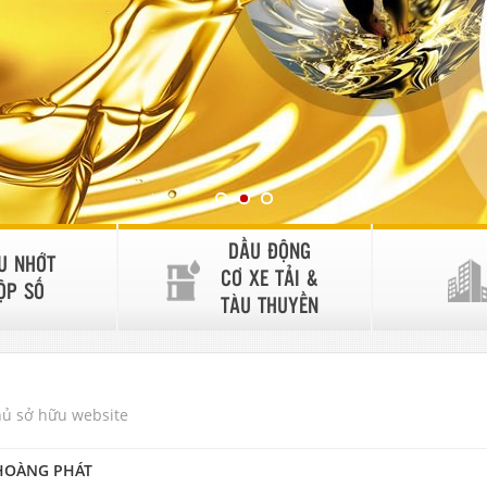
DẦU ĐỘNG
U NHỚT
CƠ XE TẢI &
ỘP SỐ
TÀU THUYỀN
hủ sở hữu website
HOÀNG PHÁT