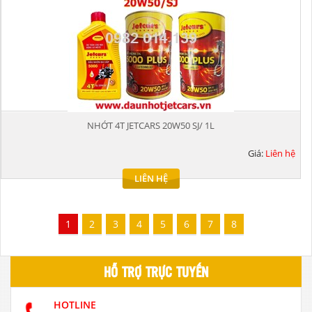
NHỚT 4T JETCARS 20W50 SJ/ 1L
Giá:
Liên hệ
LIÊN HỆ
1
2
3
4
5
6
7
8
HỖ TRỢ TRỰC TUYẾN
HOTLINE