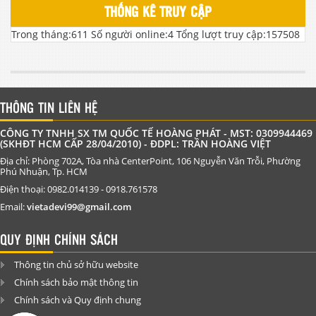
THỐNG KÊ TRUY CẬP
Trong tháng:
611
Số người online:
4
Tổng lượt truy cập:
157508
THÔNG TIN LIÊN HỆ
CÔNG TY TNHH SX TM QUỐC TẾ HOÀNG PHÁT - MST: 0309944469
(SKHĐT HCM CẤP 28/04/2010) - ĐDPL: TRẦN HOÀNG VIỆT
Địa chỉ: Phòng 702A, Tòa nhà CenterPoint, 106 Nguyễn Văn Trỗi, Phường
Phú Nhuận, Tp. HCM
Điện thoại: 0982.014139 - 0918.761578
Email:
vietadevi99@gmail.com
QUY ĐỊNH CHÍNH SÁCH
Thông tin chủ sở hữu website
Chính sách bảo mật thông tin
Chính sách và Quy định chung