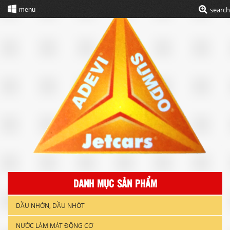
search
menu
DANH MỤC SẢN PHẨM
DẦU NHỜN, DẦU NHỚT
NƯỚC LÀM MÁT ĐỘNG CƠ
DẦU NHỚT XE GẮN MÁY