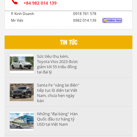
+84 982 014 139
P. Kinh Doanh
0918 761 578
Mr Việt
0982 014 139
TIN TỨC
Sức tiêu thụ kém,
Toyota Vios 2023 được
giảm tới 55 triệu đồng
tại đại lý
Santa Fe "xăng lai điện"
tiếp tục lộ diện tại Việt
Nam, chưa hẹn ngày
bán
Những "đại bàng" Hàn
Quốc đầu tư hàng tỷ
USD tại Việt Nam