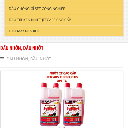
DẦU CHỐNG GỈ SÉT CÔNG NGHIỆP
DẦU ĐỘNG CƠ XE TẢI & TÀU THUYỀN
DẦU TRUYỀN NHIỆT JETCARS CAO CẤP
DẦU NHỚT CÔNG NGHIỆP
DẦU MÁY NÉN KHÍ
DẦU CẮT GỌT KIM LOẠI
DẦU NHỚT THỦY LỰC CAO CẤP
DẦU NHỜN, DẦU NHỚT
DẦU NHỚT HỘP SỐ
DẦU NHỜN, DẦU NHỚT