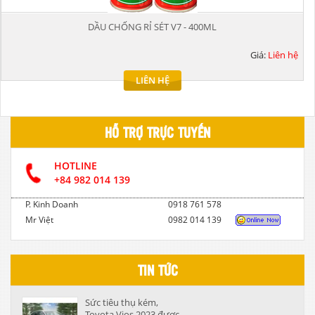
DẦU CHỐNG RỈ SÉT V7 - 400ML
Giá:
Liên hệ
LIÊN HỆ
HỖ TRỢ TRỰC TUYẾN
HOTLINE
+84 982 014 139
P. Kinh Doanh
0918 761 578
Mr Việt
0982 014 139
TIN TỨC
Sức tiêu thụ kém,
Toyota Vios 2023 được