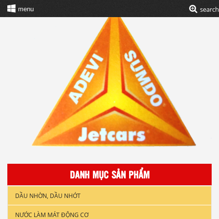
search
menu
DANH MỤC SẢN PHẨM
DẦU NHỜN, DẦU NHỚT
NƯỚC LÀM MÁT ĐỘNG CƠ
DẦU NHỚT XE GẮN MÁY