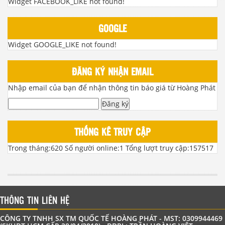
Widget FACEBOOK_LIKE not found!
GOOGLE
Widget GOOGLE_LIKE not found!
ĐĂNG KÝ NHẬN EMAIL
Nhập email của bạn để nhận thông tin báo giá từ Hoàng Phát
Đăng ký
THỐNG KÊ TRUY CẬP
Trong tháng:
620
Số người online:
1
Tổng lượt truy cập:
157517
THÔNG TIN LIÊN HỆ
CÔNG TY TNHH SX TM QUỐC TẾ HOÀNG PHÁT - MST: 0309944469