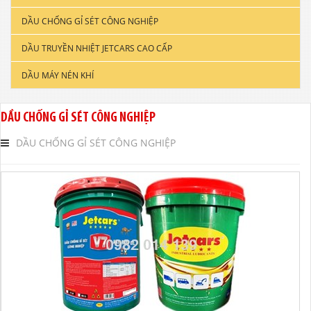
DẦU CHỐNG GỈ SÉT CÔNG NGHIỆP
DẦU ĐỘNG CƠ XE TẢI & TÀU THUYỀN
DẦU TRUYỀN NHIỆT JETCARS CAO CẤP
DẦU NHỚT CÔNG NGHIỆP
DẦU MÁY NÉN KHÍ
DẦU CẮT GỌT KIM LOẠI
DẦU NHỚT THỦY LỰC CAO CẤP
DẦU CHỐNG GỈ SÉT CÔNG NGHIỆP
DẦU NHỚT HỘP SỐ
DẦU CHỐNG GỈ SÉT CÔNG NGHIỆP