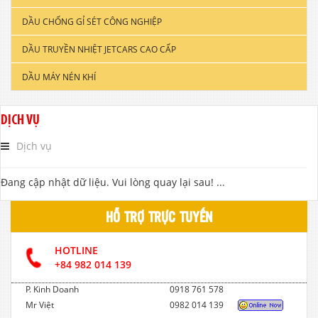
DẦU CHỐNG GỈ SÉT CÔNG NGHIỆP
DẦU ĐỘNG CƠ XE TẢI & TÀU THUYỀN
DẦU TRUYỀN NHIỆT JETCARS CAO CẤP
DẦU NHỚT CÔNG NGHIỆP
DẦU MÁY NÉN KHÍ
DẦU CẮT GỌT KIM LOẠI
DẦU NHỚT THỦY LỰC CAO CẤP
DỊCH VỤ
DẦU NHỚT HỘP SỐ
Dịch vụ
Đang cập nhật dữ liệu. Vui lòng quay lại sau! ...
HỖ TRỢ TRỰC TUYẾN
HOTLINE
+84 982 014 139
P. Kinh Doanh
0918 761 578
Mr Việt
0982 014 139