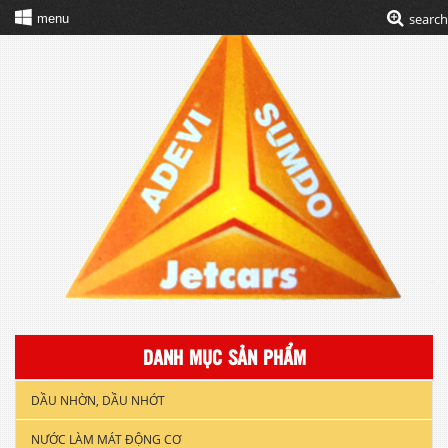
search
menu
DANH MỤC SẢN PHẨM
DẦU NHỜN, DẦU NHỚT
NƯỚC LÀM MÁT ĐỘNG CƠ
DẦU NHỚT XE GẮN MÁY