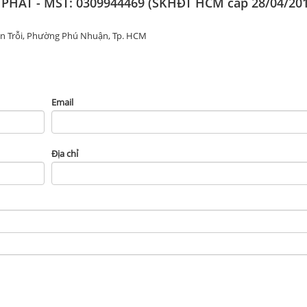
ÁT - MST: 0309944469 (SKHĐT HCM cấp 28/04/201
ăn Trỗi, Phường Phú Nhuận, Tp. HCM
Email
Địa chỉ