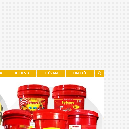
ỆU
DỊCH VỤ
TƯ VẤN
TIN TỨC
XEM TIẾP