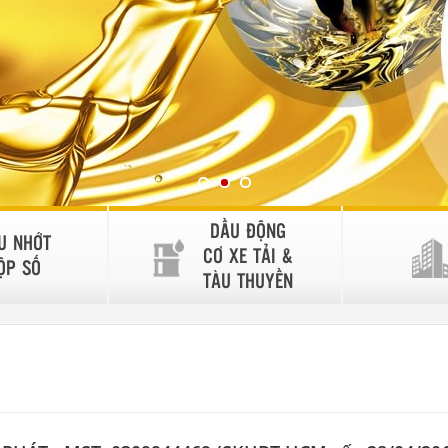
DẦU ĐỘNG
U NHỚT
CƠ XE TẢI &
ỘP SỐ
TÀU THUYỀN