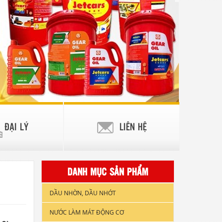
ĐẠI LÝ
LIÊN HỆ
DANH MỤC SẢN PHẨM
DẦU NHỜN, DẦU NHỚT
NƯỚC LÀM MÁT ĐỘNG CƠ
DẦU NHỚT XE GẮN MÁY