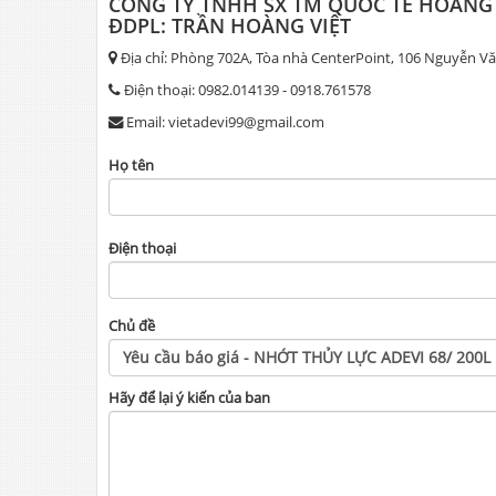
CÔNG TY TNHH SX TM QUỐC TẾ HOÀNG PH
ĐDPL: TRẦN HOÀNG VIỆT
Địa chỉ: Phòng 702A, Tòa nhà CenterPoint, 106 Nguyễn V
Điện thoại: 0982.014139 - 0918.761578
Email: vietadevi99@gmail.com
Họ tên
Điện thoại
Chủ đề
Hãy để lại ý kiến của ban