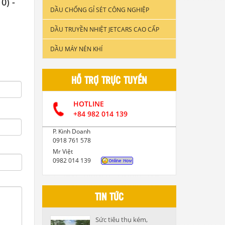
0) -
DẦU CHỐNG GỈ SÉT CÔNG NGHIỆP
DẦU ĐỘNG CƠ XE TẢI & TÀU
THUYỀN
DẦU TRUYỀN NHIỆT JETCARS CAO CẤP
DẦU NHỚT CÔNG NGHIỆP
DẦU MÁY NÉN KHÍ
DẦU CẮT GỌT KIM LOẠI
HỖ TRỢ TRỰC TUYẾN
DẦU NHỚT THỦY LỰC CAO CẤP
HOTLINE
DẦU NHỚT HỘP SỐ
+84 982 014 139
P. Kinh Doanh
0918 761 578
Mr Việt
0982 014 139
TIN TỨC
Sức tiêu thụ kém,