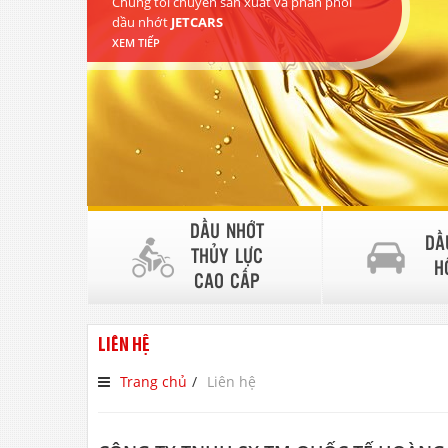
Chúng tôi chuyên sản xuất và phân phối
dầu nhớt
JETCARS
XEM TIẾP
DẦU NHỚT
DẦ
THỦY LỰC
H
CAO CẤP
LIÊN HỆ
Trang chủ
Liên hệ