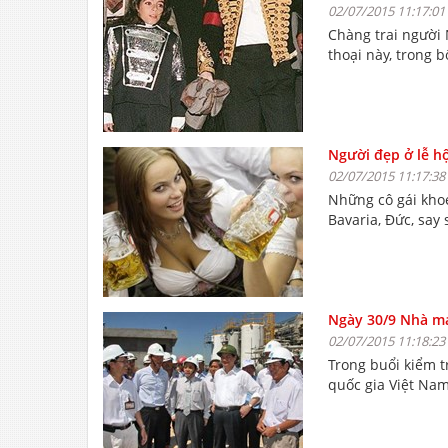
02/07/2015 11:17:01
Chàng trai người
thoại này, trong 
Người đẹp ở lễ hộ
02/07/2015 11:17:38
Những cô gái kho
Bavaria, Đức, say 
Ngày 30/9 Nhà má
02/07/2015 11:18:23
Trong buổi kiểm 
quốc gia Việt Nam 