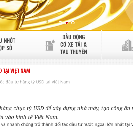
DẦU ĐỘNG
U NHỚT
CƠ XE TẢI &
ỘP SỐ
TÀU THUYỀN
 TẠI VIỆT NAM
c đầu tư hàng tỷ USD tại Việt Nam
hàng chục tỷ USD để xây dựng nhà máy, tạo công ăn 
ớn vào kinh tế Việt Nam.
à nhanh chóng trở thành đối tác đầu tư nước ngoài lớn nhất tại V