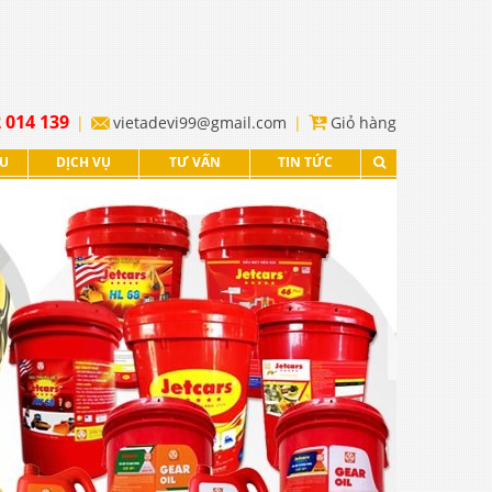
 014 139
vietadevi99@gmail.com
Giỏ hàng
ỆU
DỊCH VỤ
TƯ VẤN
TIN TỨC
XEM TIẾP