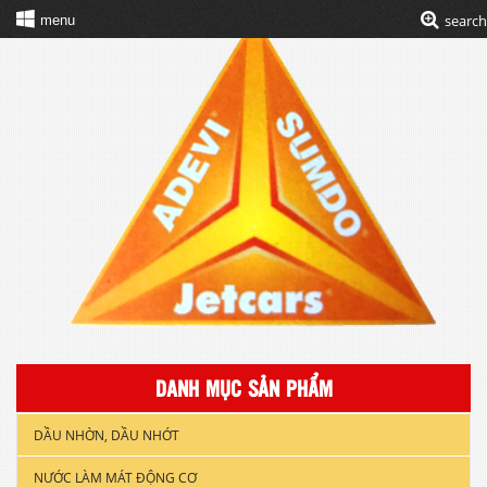
search
menu
DANH MỤC SẢN PHẨM
DẦU NHỜN, DẦU NHỚT
NƯỚC LÀM MÁT ĐỘNG CƠ
DẦU NHỚT XE GẮN MÁY