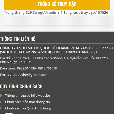
THỐNG KÊ TRUY CẬP
Trong tháng:
629
Số người online:
1
Tổng lượt truy cập:
157526
THÔNG TIN LIÊN HỆ
CÔNG TY TNHH SX TM QUỐC TẾ HOÀNG PHÁT - MST: 0309944469
(SKHĐT HCM CẤP 28/04/2010) - ĐDPL: TRẦN HOÀNG VIỆT
Địa chỉ: Phòng 702A, Tòa nhà CenterPoint, 106 Nguyễn Văn Trỗi, Phường
Phú Nhuận, Tp. HCM
Điện thoại: 0982.014139 - 0918.761578
Email:
vietadevi99@gmail.com
QUY ĐỊNH CHÍNH SÁCH
Thông tin chủ sở hữu website
Chính sách bảo mật thông tin
Chính sách và Quy định chung