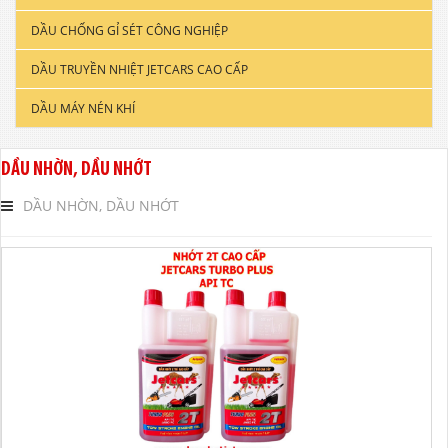
DẦU CHỐNG GỈ SÉT CÔNG NGHIỆP
DẦU ĐỘNG CƠ XE TẢI & TÀU THUYỀN
DẦU TRUYỀN NHIỆT JETCARS CAO CẤP
DẦU NHỚT CÔNG NGHIỆP
DẦU MÁY NÉN KHÍ
DẦU CẮT GỌT KIM LOẠI
DẦU NHỚT THỦY LỰC CAO CẤP
DẦU NHỜN, DẦU NHỚT
DẦU NHỚT HỘP SỐ
DẦU NHỜN, DẦU NHỚT