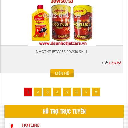
NHỚT 4T JETCARS 20W50 SJ/ 1L
Giá:
Liên hệ
LIÊN HỆ
1
2
3
4
5
6
7
8
HỖ TRỢ TRỰC TUYẾN
HOTLINE