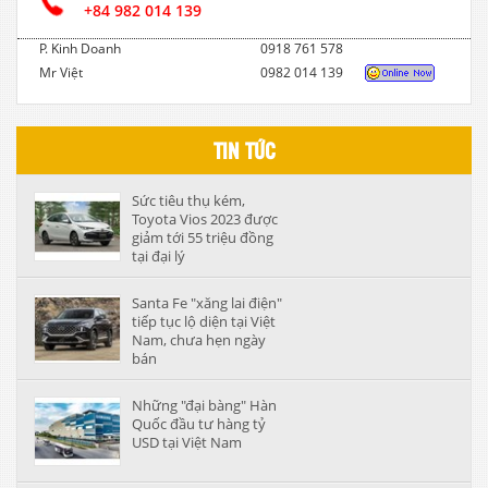
+84 982 014 139
P. Kinh Doanh
0918 761 578
Mr Việt
0982 014 139
TIN TỨC
Sức tiêu thụ kém,
Toyota Vios 2023 được
giảm tới 55 triệu đồng
tại đại lý
Santa Fe "xăng lai điện"
tiếp tục lộ diện tại Việt
Nam, chưa hẹn ngày
bán
Những "đại bàng" Hàn
Quốc đầu tư hàng tỷ
USD tại Việt Nam