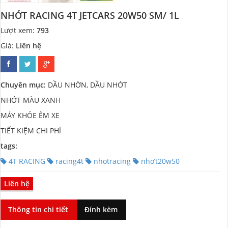
NHỚT RACING 4T JETCARS 20W50 SM/ 1L
Lượt xem:
793
Giá:
Liên hệ
Chuyên mục:
DẦU NHỜN, DẦU NHỚT
NHỚT MÀU XANH
MÁY KHỎE ÊM XE
TIẾT KIỆM CHI PHÍ
tags:
4T RACING
racing4t
nhotracing
nhơt20w50
Liên hệ
Thông tin chi tiết
Đính kèm