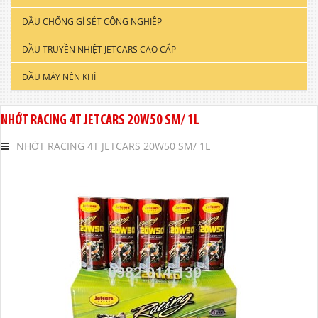
DẦU CHỐNG GỈ SÉT CÔNG NGHIỆP
DẦU ĐỘNG CƠ XE TẢI & TÀU THUYỀN
DẦU TRUYỀN NHIỆT JETCARS CAO CẤP
DẦU NHỚT CÔNG NGHIỆP
DẦU MÁY NÉN KHÍ
DẦU CẮT GỌT KIM LOẠI
DẦU NHỚT THỦY LỰC CAO CẤP
NHỚT RACING 4T JETCARS 20W50 SM/ 1L
DẦU NHỚT HỘP SỐ
NHỚT RACING 4T JETCARS 20W50 SM/ 1L