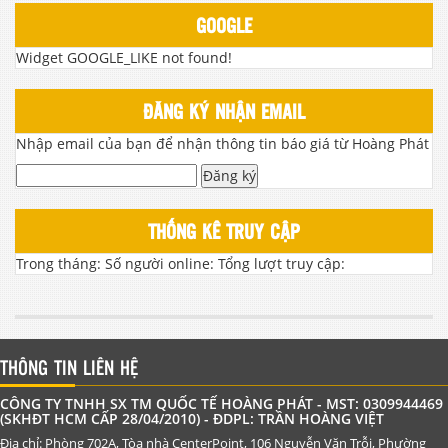
GOOGLE
Widget GOOGLE_LIKE not found!
ĐĂNG KÝ NHẬN EMAIL
Nhập email của bạn để nhận thông tin báo giá từ Hoàng Phát
Đăng ký
THỐNG KÊ TRUY CẬP
Trong tháng:
Số người online:
Tổng lượt truy cập:
THÔNG TIN LIÊN HỆ
CÔNG TY TNHH SX TM QUỐC TẾ HOÀNG PHÁT - MST: 0309944469
(SKHĐT HCM CẤP 28/04/2010) - ĐDPL: TRẦN HOÀNG VIỆT
Địa chỉ: Phòng 702A, Tòa nhà CenterPoint, 106 Nguyễn Văn Trỗi, Phường