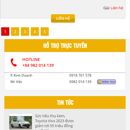
Giá:
Liên hệ
LIÊN HỆ
1
2
3
4
5
HỖ TRỢ TRỰC TUYẾN
HOTLINE
+84 982 014 139
P. Kinh Doanh
0918 761 578
Mr Việt
0982 014 139
TIN TỨC
Sức tiêu thụ kém,
Toyota Vios 2023 được
giảm tới 55 triệu đồng