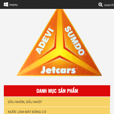
search
menu
DANH MỤC SẢN PHẨM
DẦU NHỜN, DẦU NHỚT
NƯỚC LÀM MÁT ĐỘNG CƠ
DẦU NHỚT XE GẮN MÁY