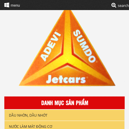
search
menu
DANH MỤC SẢN PHẨM
DẦU NHỜN, DẦU NHỚT
NƯỚC LÀM MÁT ĐỘNG CƠ
DẦU NHỚT XE GẮN MÁY