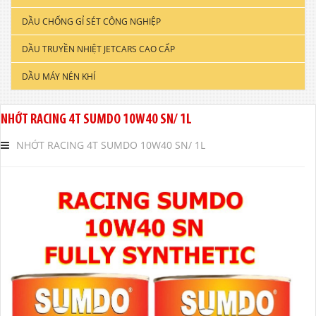
DẦU CHỐNG GỈ SÉT CÔNG NGHIỆP
DẦU ĐỘNG CƠ XE TẢI & TÀU THUYỀN
DẦU TRUYỀN NHIỆT JETCARS CAO CẤP
DẦU NHỚT CÔNG NGHIỆP
DẦU MÁY NÉN KHÍ
DẦU CẮT GỌT KIM LOẠI
DẦU NHỚT THỦY LỰC CAO CẤP
NHỚT RACING 4T SUMDO 10W40 SN/ 1L
DẦU NHỚT HỘP SỐ
NHỚT RACING 4T SUMDO 10W40 SN/ 1L