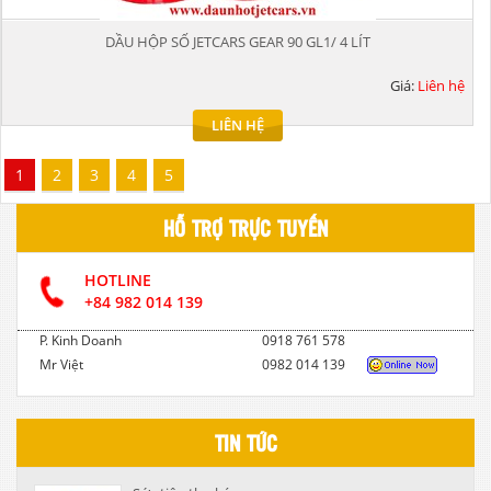
DẦU HỘP SỐ JETCARS GEAR 90 GL1/ 4 LÍT
Giá:
Liên hệ
LIÊN HỆ
1
2
3
4
5
HỖ TRỢ TRỰC TUYẾN
HOTLINE
+84 982 014 139
P. Kinh Doanh
0918 761 578
Mr Việt
0982 014 139
TIN TỨC