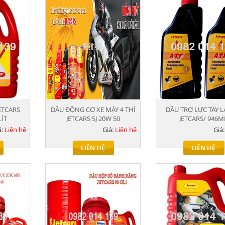
ETCARS
DẦU ĐỘNG CƠ XE MÁY 4 THÌ
DẦU TRỢ LỰC TAY L
LÍT
JETCARS SJ 20W 50
JETCARS/ 946M
á:
Liên hệ
Giá:
Liên hệ
Giá
LIÊN HỆ
LIÊN HỆ