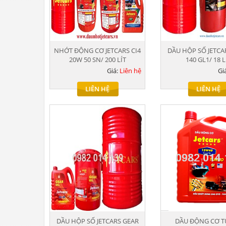
NHỚT ĐỘNG CƠ JETCARS CI4
DẦU HỘP SỐ JETCA
20W 50 SN/ 200 LÍT
140 GL1/ 18 L
Giá:
Liên hệ
Gi
LIÊN HỆ
LIÊN HỆ
DẦU HỘP SỐ JETCARS GEAR
DẦU ĐỘNG CƠ 