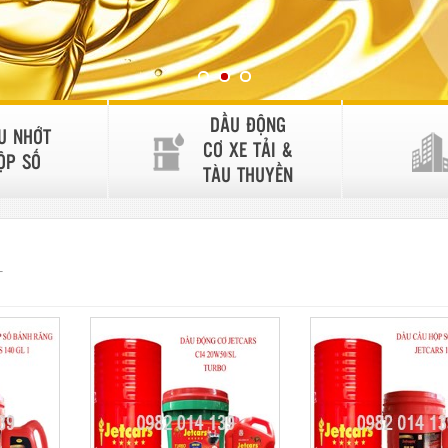
DẦU ĐỘNG
U NHỚT
CƠ XE TẢI &
ỘP SỐ
TÀU THUYỀN
T