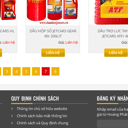
TCARS HL
DẦU HỘP SỐ JETCARS GEAR
DẦU TRỢ LỰC TAY
90/ 200LIT
JETCARS ATF/ 4
á:
Liên hệ
Giá:
Liên hệ
Giá
LIÊN HỆ
LIÊN HỆ
3
4
5
6
7
8
QUY ĐỊNH CHÍNH SÁCH
ĐĂNG KÝ NHẬN
Thông tin chủ sở hữu website
Nhập email của bạ
giá từ Hoàng Phát
Chính sách bảo mật thông tin
Chính sách và Quy định chung