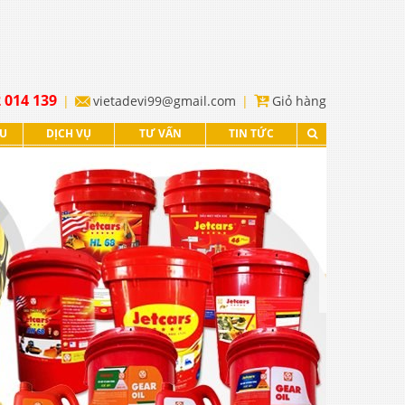
 014 139
vietadevi99@gmail.com
Giỏ hàng
ỆU
DỊCH VỤ
TƯ VẤN
TIN TỨC
XEM TIẾP