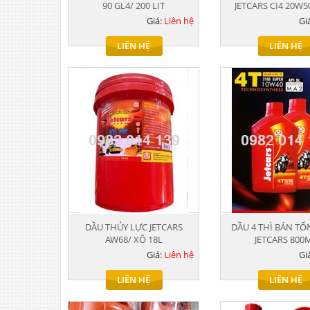
90 GL4/ 200 LIT
JETCARS CI4 20W50
Giá:
Liên hệ
Gi
LIÊN HỆ
LIÊN HỆ
DẦU THỦY LỰC JETCARS
DẦU 4 THÌ BÁN T
AW68/ XÔ 18L
JETCARS 800
Giá:
Liên hệ
Gi
LIÊN HỆ
LIÊN HỆ