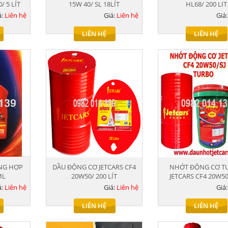
/ 5 LÍT
15W 40/ SL 18LÍT
HL68/ 200 LIT
á:
Liên hệ
Giá:
Liên hệ
Giá
LIÊN HỆ
LIÊN HỆ
ỔNG HỢP
DẦU ĐỘNG CƠ JETCARS CF4
NHỚT ĐỘNG CƠ T
ML
20W50/ 200 LÍT
JETCARS CF4 20W50
á:
Liên hệ
Giá:
Liên hệ
Giá
LIÊN HỆ
LIÊN HỆ