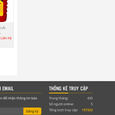
 LÁI
L
:
Liên hệ
 EMAIL
THỐNG KÊ TRUY CẬP
n để nhận thông tin báo
Trong tháng:
435
Số người online:
5
Tổng lượt truy cập:
157332
Đăng ký