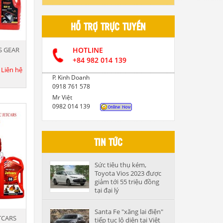
DẦU CẮT GỌT KIM LOẠI
HỖ TRỢ TRỰC TUYẾN
DẦU NHỚT THỦY LỰC CAO CẤP
S GEAR
HOTLINE
DẦU NHỚT HỘP SỐ
+84 982 014 139
:
Liên hệ
P. Kinh Doanh
0918 761 578
Mr Việt
0982 014 139
TIN TỨC
Sức tiêu thụ kém,
Toyota Vios 2023 được
giảm tới 55 triệu đồng
tại đại lý
Santa Fe "xăng lai điện"
TCARS
tiếp tục lộ diện tại Việt