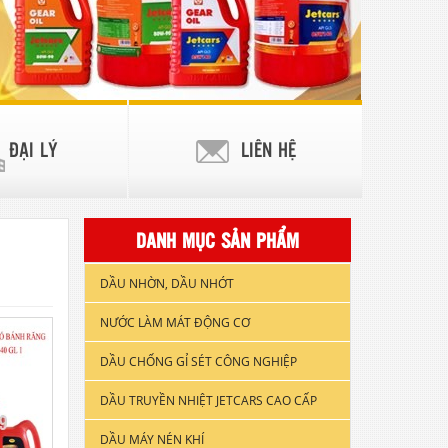
ĐẠI LÝ
LIÊN HỆ
DANH MỤC SẢN PHẨM
DẦU NHỜN, DẦU NHỚT
NƯỚC LÀM MÁT ĐỘNG CƠ
DẦU NHỚT XE GẮN MÁY
DẦU CHỐNG GỈ SÉT CÔNG NGHIỆP
DẦU ĐỘNG CƠ XE TẢI & TÀU
THUYỀN
DẦU TRUYỀN NHIỆT JETCARS CAO CẤP
DẦU NHỚT CÔNG NGHIỆP
DẦU MÁY NÉN KHÍ