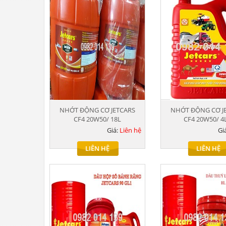
NHỚT ĐỘNG CƠ JETCARS
NHỚT ĐỘNG CƠ J
CF4 20W50/ 18L
CF4 20W50/ 4
Giá:
Liên hệ
Gi
LIÊN HỆ
LIÊN HỆ