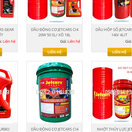
RS GEAR
DẦU ĐỘNG CƠ JETCARS CI4
DẦU HỘP SỐ JETCAR
ÍT
20W 50 SL/ XÔ 18L
140/ 4LIT
á:
Liên hệ
Giá:
Liên hệ
Giá
LIÊN HỆ
LIÊN HỆ
TURBO
DẦU ĐỘNG CƠ JETCARS CI4
NHỚT THỦY LỰC JE