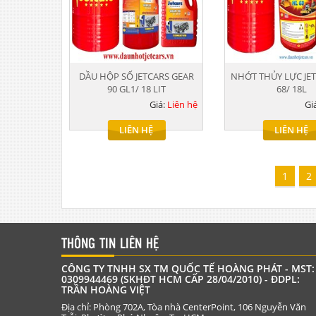
DẦU HỘP SỐ JETCARS GEAR
NHỚT THỦY LỰC JE
90 GL1/ 18 LIT
68/ 18L
Giá:
Liên hệ
Gi
LIÊN HỆ
LIÊN HỆ
1
2
THÔNG TIN LIÊN HỆ
CÔNG TY TNHH SX TM QUỐC TẾ HOÀNG PHÁT - MST:
0309944469 (SKHĐT HCM CẤP 28/04/2010) - ĐDPL:
TRẦN HOÀNG VIỆT
Địa chỉ: Phòng 702A, Tòa nhà CenterPoint, 106 Nguyễn Văn