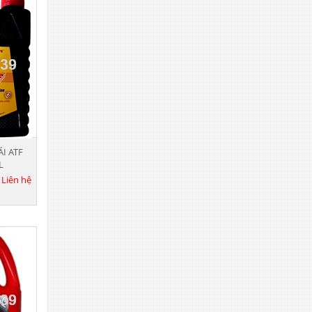
ÁI ATF
L
:
Liên hệ