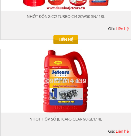
NHỚT ĐỘNG CƠ TURBO CI4 20W50 SN/ 18L
Giá:
Liên hệ
LIÊN HỆ
NHỚT HỘP SỐ JETCARS GEAR 90 GL1/ 4L
Giá:
Liên hệ