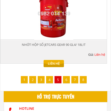
NHỚT HỘP SỐ JETCARS GEAR 90 GL4/ 18LIT
Giá:
Liên hệ
LIÊN HỆ
1
2
3
4
5
6
7
8
HỖ TRỢ TRỰC TUYẾN
HOTLINE