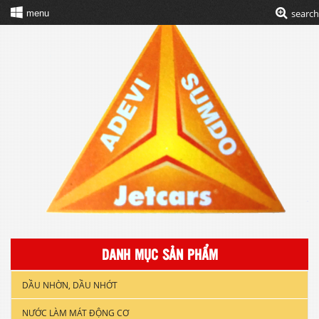
search
menu
DANH MỤC SẢN PHẨM
DẦU NHỜN, DẦU NHỚT
NƯỚC LÀM MÁT ĐỘNG CƠ
DẦU NHỚT XE GẮN MÁY