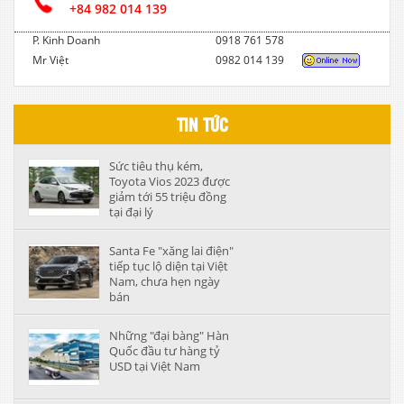
+84 982 014 139
P. Kinh Doanh
0918 761 578
Mr Việt
0982 014 139
TIN TỨC
Sức tiêu thụ kém,
Toyota Vios 2023 được
giảm tới 55 triệu đồng
tại đại lý
Santa Fe "xăng lai điện"
tiếp tục lộ diện tại Việt
Nam, chưa hẹn ngày
bán
Những "đại bàng" Hàn
Quốc đầu tư hàng tỷ
USD tại Việt Nam