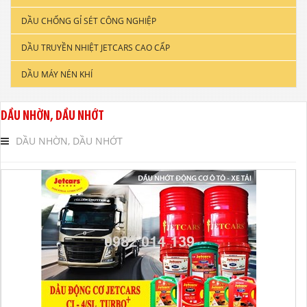
DẦU CHỐNG GỈ SÉT CÔNG NGHIỆP
DẦU ĐỘNG CƠ XE TẢI & TÀU THUYỀN
DẦU TRUYỀN NHIỆT JETCARS CAO CẤP
DẦU NHỚT CÔNG NGHIỆP
DẦU MÁY NÉN KHÍ
DẦU CẮT GỌT KIM LOẠI
DẦU NHỚT THỦY LỰC CAO CẤP
DẦU NHỜN, DẦU NHỚT
DẦU NHỚT HỘP SỐ
DẦU NHỜN, DẦU NHỚT