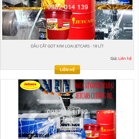
DẦU CẮT GỌT KIM LOẠI JETCARS - 18 LÍT
Giá:
Liên hệ
LIÊN HỆ