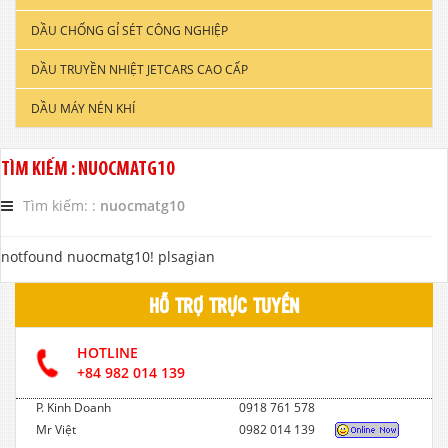
DẦU CHỐNG GỈ SÉT CÔNG NGHIỆP
DẦU ĐỘNG CƠ XE TẢI & TÀU THUYỀN
DẦU TRUYỀN NHIỆT JETCARS CAO CẤP
DẦU NHỚT CÔNG NGHIỆP
DẦU MÁY NÉN KHÍ
DẦU CẮT GỌT KIM LOẠI
DẦU NHỚT THỦY LỰC CAO CẤP
TÌM KIẾM : NUOCMATG10
DẦU NHỚT HỘP SỐ
Tìm kiếm: :
nuocmatg10
notfound nuocmatg10! plsagian
HỖ TRỢ TRỰC TUYẾN
HOTLINE
+84 982 014 139
P. Kinh Doanh
0918 761 578
Mr Việt
0982 014 139