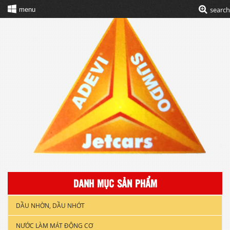
search
menu
DANH MỤC SẢN PHẨM
DẦU NHỜN, DẦU NHỚT
NƯỚC LÀM MÁT ĐỘNG CƠ
DẦU NHỚT XE GẮN MÁY