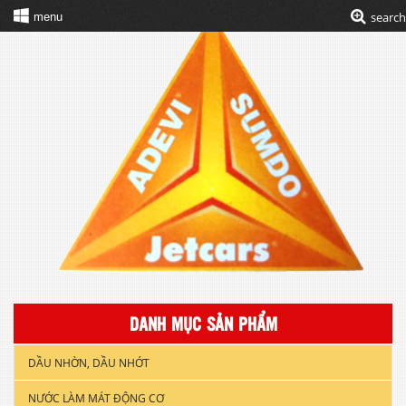
search
menu
DANH MỤC SẢN PHẨM
DẦU NHỜN, DẦU NHỚT
NƯỚC LÀM MÁT ĐỘNG CƠ
DẦU NHỚT XE GẮN MÁY