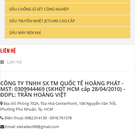
DẦU CHỐNG GỈ SÉT CÔNG NGHIỆP
DẦU ĐỘNG CƠ XE TẢI & TÀU THUYỀN
DẦU TRUYỀN NHIỆT JETCARS CAO CẤP
DẦU NHỚT CÔNG NGHIỆP
DẦU MÁY NÉN KHÍ
DẦU CẮT GỌT KIM LOẠI
DẦU NHỚT THỦY LỰC CAO CẤP
LIÊN HỆ
DẦU NHỚT HỘP SỐ
Liên hệ
CÔNG TY TNHH SX TM QUỐC TẾ HOÀNG PHÁT -
MST: 0309944469 (SKHĐT HCM cấp 28/04/2010) -
ĐDPL: TRẦN HOÀNG VIỆT
Địa chỉ: Phòng 702A, Tòa nhà CenterPoint, 106 Nguyễn Văn Trỗi,
Phường Phú Nhuận, Tp. HCM
Điện thoại: 0982.014139 - 0918.761578
Email: vietadevi99@gmail.com