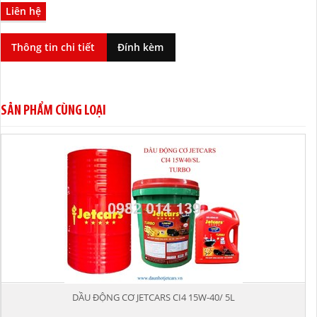
Liên hệ
Thông tin chi tiết
Đính kèm
SẢN PHẨM CÙNG LOẠI
DẦU ĐỘNG CƠ JETCARS CI4 15W-40/ 5L