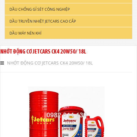
DẦU CHỐNG GỈ SÉT CÔNG NGHIỆP
DẦU ĐỘNG CƠ XE TẢI & TÀU THUYỀN
DẦU TRUYỀN NHIỆT JETCARS CAO CẤP
DẦU NHỚT CÔNG NGHIỆP
DẦU MÁY NÉN KHÍ
DẦU CẮT GỌT KIM LOẠI
DẦU NHỚT THỦY LỰC CAO CẤP
NHỚT ĐỘNG CƠ JETCARS CK4 20W50/ 18L
DẦU NHỚT HỘP SỐ
NHỚT ĐỘNG CƠ JETCARS CK4 20W50/ 18L