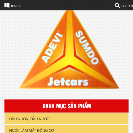
search
menu
DANH MỤC SẢN PHẨM
DẦU NHỜN, DẦU NHỚT
NƯỚC LÀM MÁT ĐỘNG CƠ
DẦU NHỚT XE GẮN MÁY