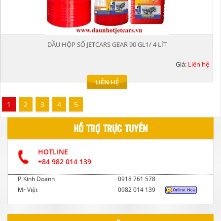
DẦU HỘP SỐ JETCARS GEAR 90 GL1/ 4 LÍT
Giá:
Liên hệ
LIÊN HỆ
1
2
3
4
5
HỖ TRỢ TRỰC TUYẾN
HOTLINE
+84 982 014 139
P. Kinh Doanh
0918 761 578
Mr Việt
0982 014 139