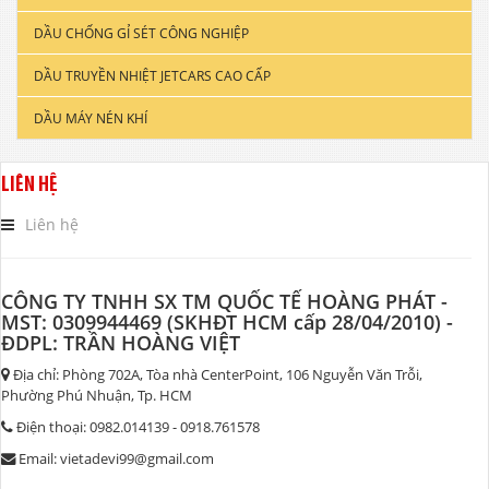
DẦU CHỐNG GỈ SÉT CÔNG NGHIỆP
DẦU ĐỘNG CƠ XE TẢI & TÀU THUYỀN
DẦU TRUYỀN NHIỆT JETCARS CAO CẤP
DẦU NHỚT CÔNG NGHIỆP
DẦU MÁY NÉN KHÍ
DẦU CẮT GỌT KIM LOẠI
DẦU NHỚT THỦY LỰC CAO CẤP
LIÊN HỆ
DẦU NHỚT HỘP SỐ
Liên hệ
CÔNG TY TNHH SX TM QUỐC TẾ HOÀNG PHÁT -
MST: 0309944469 (SKHĐT HCM cấp 28/04/2010) -
ĐDPL: TRẦN HOÀNG VIỆT
Địa chỉ: Phòng 702A, Tòa nhà CenterPoint, 106 Nguyễn Văn Trỗi,
Phường Phú Nhuận, Tp. HCM
Điện thoại: 0982.014139 - 0918.761578
Email: vietadevi99@gmail.com