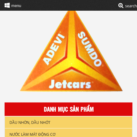
search
menu
DANH MỤC SẢN PHẨM
DẦU NHỜN, DẦU NHỚT
NƯỚC LÀM MÁT ĐỘNG CƠ
DẦU NHỚT XE GẮN MÁY