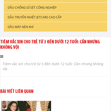
DẦU CHỐNG GỈ SÉT CÔNG NGHIỆP
DẦU ĐỘNG CƠ XE TẢI & TÀU THUYỀN
DẦU TRUYỀN NHIỆT JETCARS CAO CẤP
DẦU NHỚT CÔNG NGHIỆP
DẦU MÁY NÉN KHÍ
DẦU CẮT GỌT KIM LOẠI
DẦU NHỚT THỦY LỰC CAO CẤP
TIÊM VẮC XIN CHO TRẺ TỪ 3 ĐẾN DƯỚI 12 TUỔI: CẦN NHƯNG
KHÔNG VỘI
DẦU NHỚT HỘP SỐ
Tiêm vắc xin cho trẻ từ 3 đến dưới 12 tuổi: Cần nhưng không
vội
BÀI VIẾT LIÊN QUAN