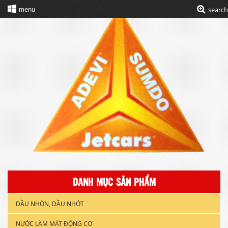
search
menu
DANH MỤC SẢN PHẨM
DẦU NHỜN, DẦU NHỚT
NƯỚC LÀM MÁT ĐỘNG CƠ
DẦU NHỚT XE GẮN MÁY