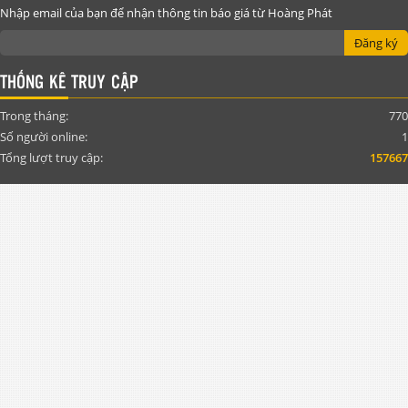
Nhập email của bạn để nhận thông tin báo giá từ Hoàng Phát
Đăng ký
THỐNG KÊ TRUY CẬP
Trong tháng:
770
Số người online:
1
Tổng lượt truy cập:
157667