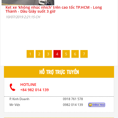
Kẹt xe 'không nhúc nhích' trên cao tốc TP.HCM - Long
Thành - Dầu Giây suốt 3 giờ
10/07/2019 2:21:15 CH
1
2
3
4
5
6
7
HỖ TRỢ TRỰC TUYẾN
HOTLINE
+84 982 014 139
P. Kinh Doanh
0918 761 578
Mr Việt
0982 014 139