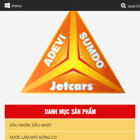
search
menu
DANH MỤC SẢN PHẨM
DẦU NHỜN, DẦU NHỚT
NƯỚC LÀM MÁT ĐỘNG CƠ
DẦU NHỚT XE GẮN MÁY