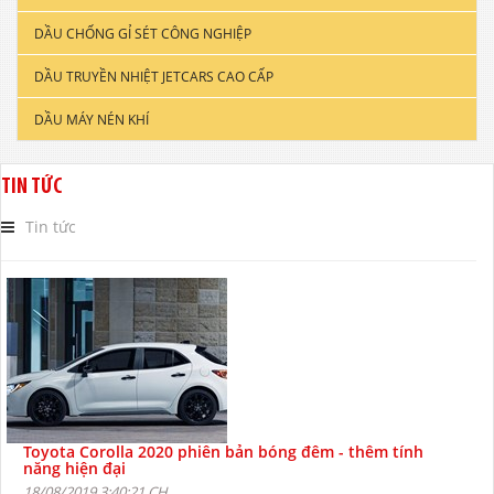
DẦU CHỐNG GỈ SÉT CÔNG NGHIỆP
DẦU ĐỘNG CƠ XE TẢI & TÀU THUYỀN
DẦU TRUYỀN NHIỆT JETCARS CAO CẤP
DẦU NHỚT CÔNG NGHIỆP
DẦU MÁY NÉN KHÍ
DẦU CẮT GỌT KIM LOẠI
DẦU NHỚT THỦY LỰC CAO CẤP
TIN TỨC
DẦU NHỚT HỘP SỐ
Tin tức
Toyota Corolla 2020 phiên bản bóng đêm - thêm tính
năng hiện đại
18/08/2019 3:40:21 CH