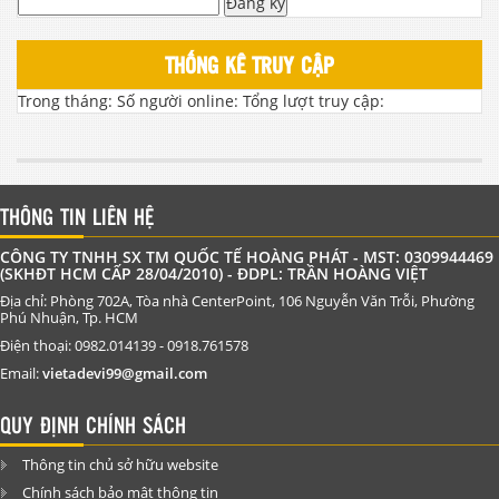
Đăng ký
THỐNG KÊ TRUY CẬP
Trong tháng:
Số người online:
Tổng lượt truy cập:
THÔNG TIN LIÊN HỆ
CÔNG TY TNHH SX TM QUỐC TẾ HOÀNG PHÁT - MST: 0309944469
(SKHĐT HCM CẤP 28/04/2010) - ĐDPL: TRẦN HOÀNG VIỆT
Địa chỉ: Phòng 702A, Tòa nhà CenterPoint, 106 Nguyễn Văn Trỗi, Phường
Phú Nhuận, Tp. HCM
Điện thoại: 0982.014139 - 0918.761578
Email:
vietadevi99@gmail.com
QUY ĐỊNH CHÍNH SÁCH
Thông tin chủ sở hữu website
Chính sách bảo mật thông tin