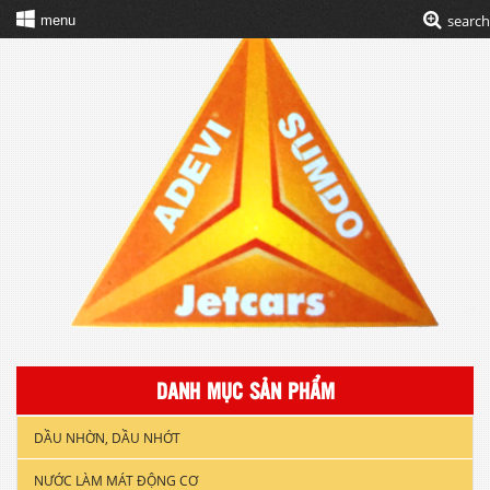
search
menu
DANH MỤC SẢN PHẨM
DẦU NHỜN, DẦU NHỚT
NƯỚC LÀM MÁT ĐỘNG CƠ
DẦU NHỚT XE GẮN MÁY