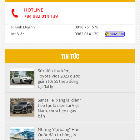
HOTLINE
+84 982 014 139
P. Kinh Doanh
0918 761 578
Mr Việt
0982 014 139
TIN TỨC
Sức tiêu thụ kém,
Toyota Vios 2023 được
giảm tới 55 triệu đồng
tại đại lý
Santa Fe "xăng lai điện"
tiếp tục lộ diện tại Việt
Nam, chưa hẹn ngày
bán
Những "đại bàng" Hàn
Quốc đầu tư hàng tỷ
USD tại Việt Nam