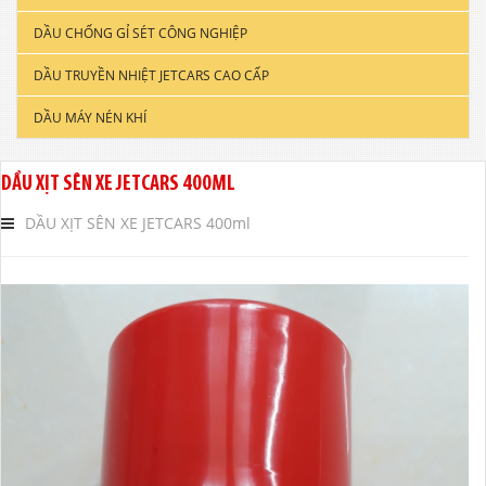
DẦU CHỐNG GỈ SÉT CÔNG NGHIỆP
DẦU ĐỘNG CƠ XE TẢI & TÀU THUYỀN
DẦU TRUYỀN NHIỆT JETCARS CAO CẤP
DẦU NHỚT CÔNG NGHIỆP
DẦU MÁY NÉN KHÍ
DẦU CẮT GỌT KIM LOẠI
DẦU NHỚT THỦY LỰC CAO CẤP
DẦU XỊT SÊN XE JETCARS 400ML
DẦU NHỚT HỘP SỐ
DẦU XỊT SÊN XE JETCARS 400ml