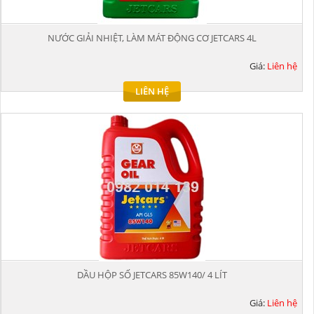
NƯỚC GIẢI NHIỆT, LÀM MÁT ĐỘNG CƠ JETCARS 4L
Giá:
Liên hệ
LIÊN HỆ
DẦU HỘP SỐ JETCARS 85W140/ 4 LÍT
Giá:
Liên hệ