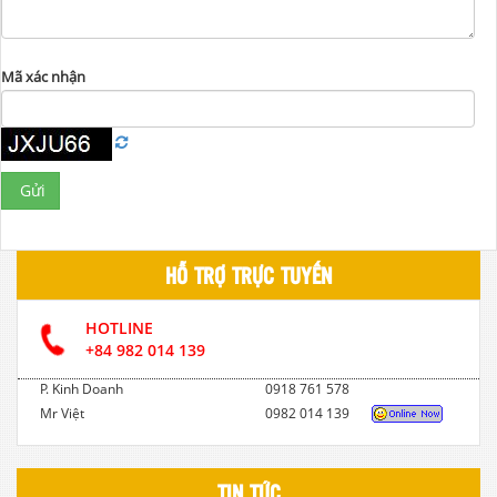
Mã xác nhận
Gửi
HỖ TRỢ TRỰC TUYẾN
HOTLINE
+84 982 014 139
P. Kinh Doanh
0918 761 578
Mr Việt
0982 014 139
TIN TỨC