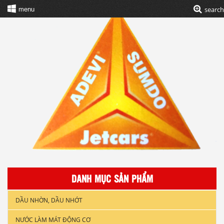
search
menu
DANH MỤC SẢN PHẨM
DẦU NHỜN, DẦU NHỚT
NƯỚC LÀM MÁT ĐỘNG CƠ
DẦU NHỚT XE GẮN MÁY