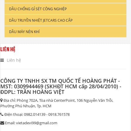
DẦU CHỐNG GỈ SÉT CÔNG NGHIỆP
DẦU ĐỘNG CƠ XE TẢI & TÀU THUYỀN
DẦU TRUYỀN NHIỆT JETCARS CAO CẤP
DẦU NHỚT CÔNG NGHIỆP
DẦU MÁY NÉN KHÍ
DẦU CẮT GỌT KIM LOẠI
DẦU NHỚT THỦY LỰC CAO CẤP
LIÊN HỆ
DẦU NHỚT HỘP SỐ
Liên hệ
CÔNG TY TNHH SX TM QUỐC TẾ HOÀNG PHÁT -
MST: 0309944469 (SKHĐT HCM cấp 28/04/2010) -
ĐDPL: TRẦN HOÀNG VIỆT
Địa chỉ: Phòng 702A, Tòa nhà CenterPoint, 106 Nguyễn Văn Trỗi,
Phường Phú Nhuận, Tp. HCM
Điện thoại: 0982.014139 - 0918.761578
Email: vietadevi99@gmail.com