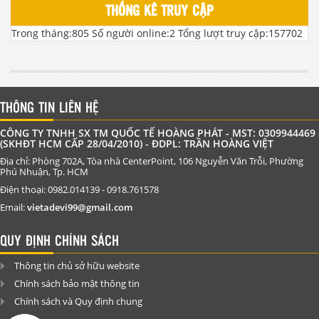
THỐNG KÊ TRUY CẬP
Trong tháng:
805
Số người online:
2
Tổng lượt truy cập:
157702
THÔNG TIN LIÊN HỆ
CÔNG TY TNHH SX TM QUỐC TẾ HOÀNG PHÁT - MST: 0309944469
(SKHĐT HCM CẤP 28/04/2010) - ĐDPL: TRẦN HOÀNG VIỆT
Địa chỉ: Phòng 702A, Tòa nhà CenterPoint, 106 Nguyễn Văn Trỗi, Phường
Phú Nhuận, Tp. HCM
Điện thoại: 0982.014139 - 0918.761578
Email:
vietadevi99@gmail.com
QUY ĐỊNH CHÍNH SÁCH
Thông tin chủ sở hữu website
Chính sách bảo mật thông tin
Chính sách và Quy định chung