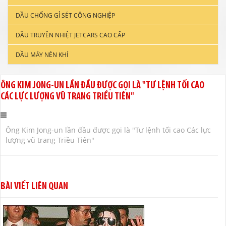
DẦU CHỐNG GỈ SÉT CÔNG NGHIỆP
DẦU ĐỘNG CƠ XE TẢI & TÀU THUYỀN
DẦU TRUYỀN NHIỆT JETCARS CAO CẤP
DẦU NHỚT CÔNG NGHIỆP
DẦU MÁY NÉN KHÍ
DẦU CẮT GỌT KIM LOẠI
DẦU NHỚT THỦY LỰC CAO CẤP
ÔNG KIM JONG-UN LẦN ĐẦU ĐƯỢC GỌI LÀ "TƯ LỆNH TỐI CAO
CÁC LỰC LƯỢNG VŨ TRANG TRIỀU TIÊN"
DẦU NHỚT HỘP SỐ
Ông Kim Jong-un lần đầu được gọi là "Tư lệnh tối cao Các lực
lượng vũ trang Triều Tiên"
BÀI VIẾT LIÊN QUAN