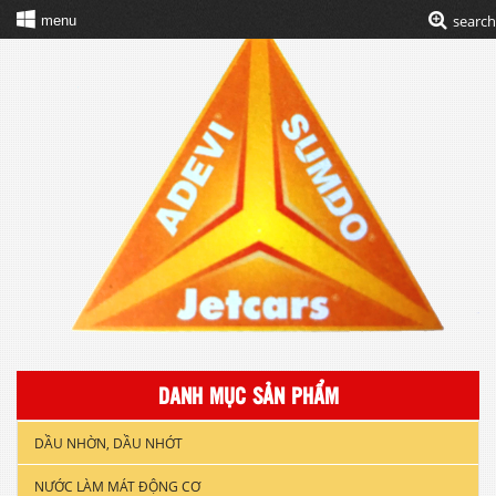
search
menu
DANH MỤC SẢN PHẨM
DẦU NHỜN, DẦU NHỚT
NƯỚC LÀM MÁT ĐỘNG CƠ
DẦU NHỚT XE GẮN MÁY