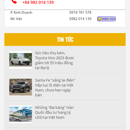
+84 982 014 139
P. Kinh Doanh
0918 761 578
Mr Việt
0982 014 139
TIN TỨC
Sức tiêu thụ kém,
Toyota Vios 2023 được
giảm tới 55 triệu đồng
tại đại lý
Santa Fe "xăng lai điện"
tiếp tục lộ diện tại Việt
Nam, chưa hẹn ngày
bán
Những "đại bàng" Hàn
Quốc đầu tư hàng tỷ
USD tại Việt Nam