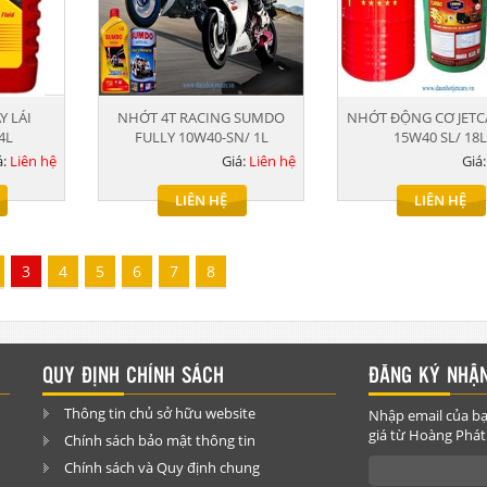
Y LÁI
NHỚT 4T RACING SUMDO
NHỚT ĐỘNG CƠ JETC
4L
FULLY 10W40-SN/ 1L
15W40 SL/ 18
á:
Liên hệ
Giá:
Liên hệ
Giá
LIÊN HỆ
LIÊN HỆ
3
4
5
6
7
8
QUY ĐỊNH CHÍNH SÁCH
ĐĂNG KÝ NHẬN
Thông tin chủ sở hữu website
Nhập email của bạ
giá từ Hoàng Phát
Chính sách bảo mật thông tin
Chính sách và Quy định chung