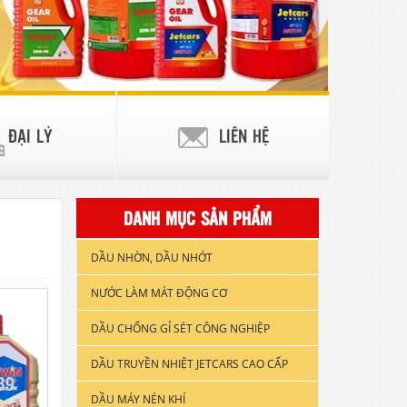
ĐẠI LÝ
LIÊN HỆ
DANH MỤC SẢN PHẨM
DẦU NHỜN, DẦU NHỚT
NƯỚC LÀM MÁT ĐỘNG CƠ
DẦU NHỚT XE GẮN MÁY
DẦU CHỐNG GỈ SÉT CÔNG NGHIỆP
DẦU ĐỘNG CƠ XE TẢI & TÀU
THUYỀN
DẦU TRUYỀN NHIỆT JETCARS CAO CẤP
DẦU NHỚT CÔNG NGHIỆP
DẦU MÁY NÉN KHÍ