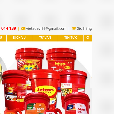
 014 139
vietadevi99@gmail.com
Giỏ hàng
ỆU
DỊCH VỤ
TƯ VẤN
TIN TỨC
XEM TIẾP