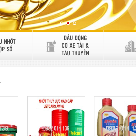
DẦU ĐỘNG
U NHỚT
CƠ XE TẢI &
ỘP SỐ
TÀU THUYỀN
T