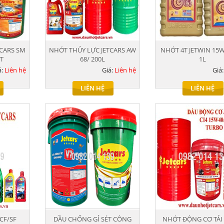
CARS SM
NHỚT THỦY LỰC JETCARS AW
NHỚT 4T JETWIN 15W
ÍT
68/ 200L
1L
á:
Liên hệ
Giá:
Liên hệ
Giá
LIÊN HỆ
LIÊN HỆ
CF/SF
DẦU CHỐNG GỈ SÉT CÔNG
NHỚT ĐỘNG CƠ TẢI