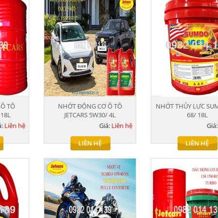
 Ô TÔ
NHỚT ĐỘNG CƠ Ô TÔ
NHỚT THỦY LỰC SU
 18L
JETCARS 5W30/ 4L
68/ 18L
á:
Liên hệ
Giá:
Liên hệ
Giá
LIÊN HỆ
LIÊN HỆ