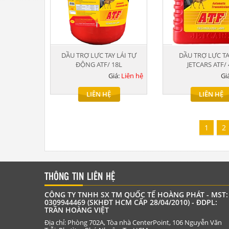
DẦU TRỢ LỰC TAY LÁI TỰ
DẦU TRỢ LỰC TA
ĐỘNG ATF/ 18L
JETCARS ATF/ 
Giá:
Liên hệ
Gi
LIÊN HỆ
LIÊN HỆ
1
2
THÔNG TIN LIÊN HỆ
CÔNG TY TNHH SX TM QUỐC TẾ HOÀNG PHÁT - MST:
0309944469 (SKHĐT HCM CẤP 28/04/2010) - ĐDPL:
TRẦN HOÀNG VIỆT
Địa chỉ: Phòng 702A, Tòa nhà CenterPoint, 106 Nguyễn Văn