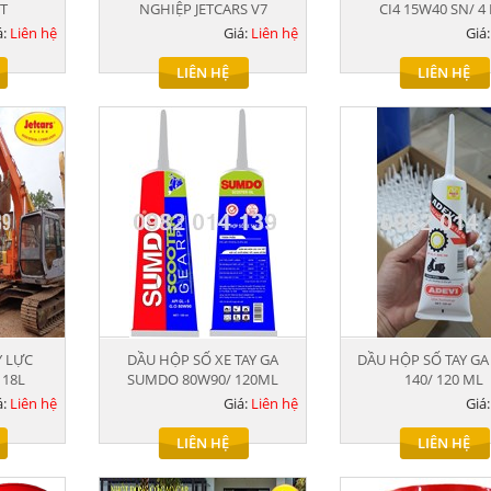
ÍT
NGHIỆP JETCARS V7
CI4 15W40 SN/ 4 
á:
Liên hệ
Giá:
Liên hệ
Giá
LIÊN HỆ
LIÊN HỆ
 LỰC
DẦU HỘP SỐ XE TAY GA
DẦU HỘP SỐ TAY GA
 18L
SUMDO 80W90/ 120ML
140/ 120 ML
á:
Liên hệ
Giá:
Liên hệ
Giá
LIÊN HỆ
LIÊN HỆ