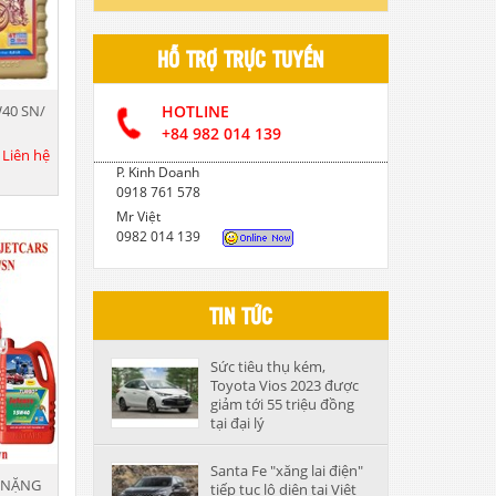
DẦU CẮT GỌT KIM LOẠI
HỖ TRỢ TRỰC TUYẾN
DẦU NHỚT THỦY LỰC CAO CẤP
40 SN/
HOTLINE
DẦU NHỚT HỘP SỐ
+84 982 014 139
:
Liên hệ
P. Kinh Doanh
0918 761 578
Mr Việt
0982 014 139
TIN TỨC
Sức tiêu thụ kém,
Toyota Vios 2023 được
giảm tới 55 triệu đồng
tại đại lý
Santa Fe "xăng lai điện"
 NẶNG
tiếp tục lộ diện tại Việt