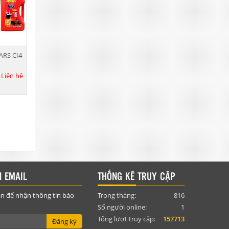
ARS CI4
L
:
Liên hệ
 EMAIL
THỐNG KÊ TRUY CẬP
n để nhận thông tin báo
Trong tháng:
816
Số người online:
1
Tổng lượt truy cập:
157713
Đăng ký