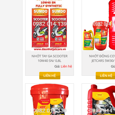
NHỚT TAY GA SCOOTER
NHỚT ĐỘNG CƠ
10W40 SN/ 0,8L
JETCARS 5W30/
Giá:
Liên hệ
Gi
LIÊN HỆ
LIÊN HỆ