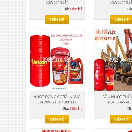
20W50/ 4 LÍT
20W50/ 18 L
Giá:
Liên hệ
Gi
LIÊN HỆ
LIÊN HỆ
NHỚT ĐỘNG CƠ TẢI NẶNG
DẦU NHỚT THỦY
CI4 20W50 SN/ 200 LÍT
JETCARS AW 46/
Giá:
Liên hệ
Gi
LIÊN HỆ
LIÊN HỆ