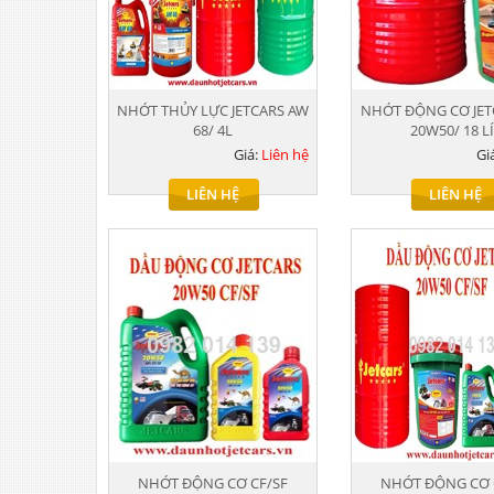
NHỚT THỦY LỰC JETCARS AW
NHỚT ĐỘNG CƠ JET
68/ 4L
20W50/ 18 L
Giá:
Liên hệ
Gi
LIÊN HỆ
LIÊN HỆ
NHỚT ĐỘNG CƠ CF/SF
NHỚT ĐỘNG CƠ 