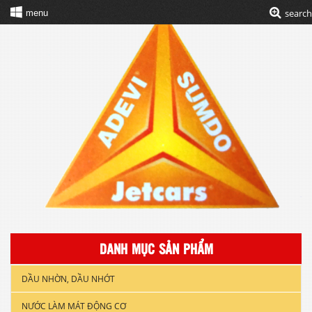
search
menu
DANH MỤC SẢN PHẨM
DẦU NHỜN, DẦU NHỚT
NƯỚC LÀM MÁT ĐỘNG CƠ
DẦU NHỚT XE GẮN MÁY