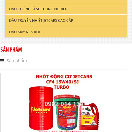
DẦU CHỐNG GỈ SÉT CÔNG NGHIỆP
DẦU ĐỘNG CƠ XE TẢI & TÀU THUYỀN
DẦU TRUYỀN NHIỆT JETCARS CAO CẤP
DẦU NHỚT CÔNG NGHIỆP
DẦU MÁY NÉN KHÍ
DẦU CẮT GỌT KIM LOẠI
DẦU NHỚT THỦY LỰC CAO CẤP
SẢN PHẨM
DẦU NHỚT HỘP SỐ
Sản phẩm