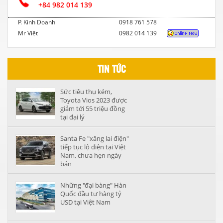
+84 982 014 139
P. Kinh Doanh
0918 761 578
Mr Việt
0982 014 139
TIN TỨC
Sức tiêu thụ kém,
Toyota Vios 2023 được
giảm tới 55 triệu đồng
tại đại lý
Santa Fe "xăng lai điện"
tiếp tục lộ diện tại Việt
Nam, chưa hẹn ngày
bán
Những "đại bàng" Hàn
Quốc đầu tư hàng tỷ
USD tại Việt Nam