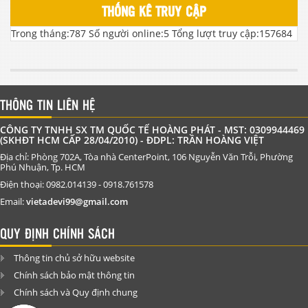
THỐNG KÊ TRUY CẬP
Trong tháng:
787
Số người online:
5
Tổng lượt truy cập:
157684
THÔNG TIN LIÊN HỆ
CÔNG TY TNHH SX TM QUỐC TẾ HOÀNG PHÁT - MST: 0309944469
(SKHĐT HCM CẤP 28/04/2010) - ĐDPL: TRẦN HOÀNG VIỆT
Địa chỉ: Phòng 702A, Tòa nhà CenterPoint, 106 Nguyễn Văn Trỗi, Phường
Phú Nhuận, Tp. HCM
Điện thoại: 0982.014139 - 0918.761578
Email:
vietadevi99@gmail.com
QUY ĐỊNH CHÍNH SÁCH
Thông tin chủ sở hữu website
Chính sách bảo mật thông tin
Chính sách và Quy định chung