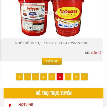
NHỚT ĐỘNG CƠ JETCARS TURBO CI4 20W50 SL/ 18L
Giá:
Liên hệ
LIÊN HỆ
1
2
3
4
5
6
7
8
9
HỖ TRỢ TRỰC TUYẾN
HOTLINE