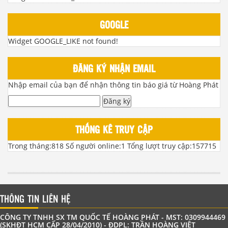
GOOGLE
Widget GOOGLE_LIKE not found!
ĐĂNG KÝ NHẬN EMAIL
Nhập email của bạn để nhận thông tin báo giá từ Hoàng Phát
Đăng ký
THỐNG KÊ TRUY CẬP
Trong tháng:
818
Số người online:
1
Tổng lượt truy cập:
157715
THÔNG TIN LIÊN HỆ
CÔNG TY TNHH SX TM QUỐC TẾ HOÀNG PHÁT - MST: 0309944469
(SKHĐT HCM CẤP 28/04/2010) - ĐDPL: TRẦN HOÀNG VIỆT