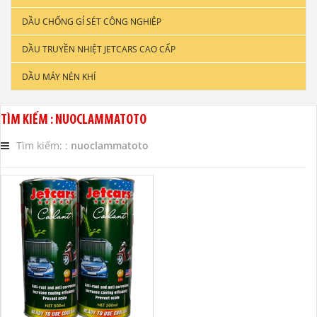
DẦU CHỐNG GỈ SÉT CÔNG NGHIỆP
DẦU ĐỘNG CƠ XE TẢI & TÀU THUYỀN
DẦU TRUYỀN NHIỆT JETCARS CAO CẤP
DẦU NHỚT CÔNG NGHIỆP
DẦU MÁY NÉN KHÍ
DẦU CẮT GỌT KIM LOẠI
DẦU NHỚT THỦY LỰC CAO CẤP
TÌM KIẾM : NUOCLAMMATOTO
DẦU NHỚT HỘP SỐ
Tìm kiếm: :
nuoclammatoto