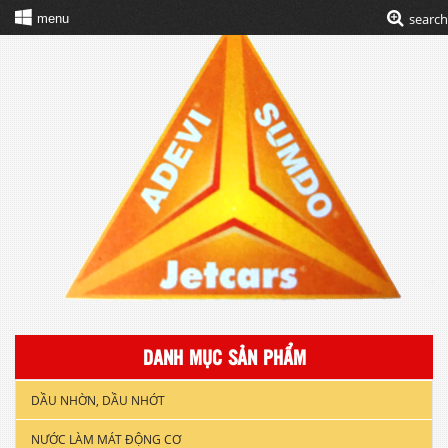
search
menu
DANH MỤC SẢN PHẨM
DẦU NHỜN, DẦU NHỚT
NƯỚC LÀM MÁT ĐỘNG CƠ
DẦU NHỚT XE GẮN MÁY