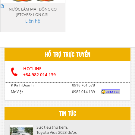
NƯỚC LÀM MÁT ĐỘNG CƠ
JETCARS/ LON 0,5L
Liên hệ
HỖ TRỢ TRỰC TUYẾN
HOTLINE
+84 982 014 139
P. Kinh Doanh
0918 761 578
Mr Việt
0982 014 139
TIN TỨC
Sức tiêu thụ kém,
Toyota Vios 2023 được